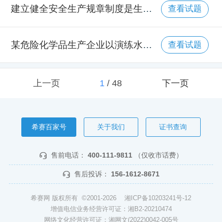
建立健全安全生产规章制度是生产经营单位的法定职责之一，关于安全生产规章制度编制程序的说法，错误的是（ ）。
查看试题
某危险化学品生产企业以演练水淹危险化学品库作为事故演练情景，根据需要，编制了演练脚本，帮助参演人员全面掌握演练进程和内容。关于演练脚本相关内容的说法，正确的是（ ）。
查看试题
上一页
1
/
48
下一页
希赛百家号
关于我们
证书查询
售前电话：
400-111-9811
（仅收市话费）
售后投诉：
156-1612-8671
希赛网 版权所有 ©2001-2026
湘ICP备10203241号-12
增值电信业务经营许可证：湘B2-20210474
网络文化经营许可证：湘网文(2022)0042-005号