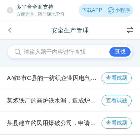
多平台全面支持
下载APP
小程序
方便选课，随时随地学习
安全生产管理
查找
A省B市C县的一纺织企业因电气线路老化引起火灾，造成2名员工死亡，5名员工重伤。事故发生后，该企业及时向C县应急管理部门进行报告。事故发生后第8天，又有1名员工因伤势严重经抢救无效死亡。根据相关规定，关于该起事故报告的说法，正确的是（）。
查看试题
某炼铁厂的高炉铁水漏，造成炉缸烧穿，大量渣铁及炉料喷至靠近高炉一侧主控楼的楼梯间，2名夜班工人逃生到此处时被烧伤。事故调查发现，因现场应急处置方案未提及此类事故会影响到楼梯间，当班组长指挥工人从楼梯间进行疏散。上述事故暴露出的现场应急处置方案问题是（）。
查看试题
某县建立的民用爆破公司，申请营业性爆破作业许可证，根据《爆破作业单位资质条件和管理要求》（GA990），关于申请单位必备条件的说法，错误的是（ ）。
查看试题