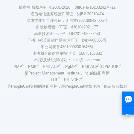
希赛网 版权所有 ©2001-2026
湘ICP备10203241号-12
增值电信业务经营许可证：湘B2-20210474
网络文化经营许可证：湘网文(2022)0042-005号
出版物经营许可证：4301042021177
高新技术企业证书：GR201743000253
广播电视节目制作经营许可证：(湘)字00306号
湘公网安备43019002001646号
违法和不良信息举报电话：15673157832
举报/反馈/投诉邮箱：ujigu@ujigu.com
®
®
®
®
®
®
PMP
，PMP
，PMI-ACP
，PgMP
，PMI-ACP
和PMBOK
是Project Management Institute，Inc.的注册商标
®
®
ITIL
、PRINCE2
是PeopleCert集团的注册商标，经PeopleCert授权使用，保留所有权利