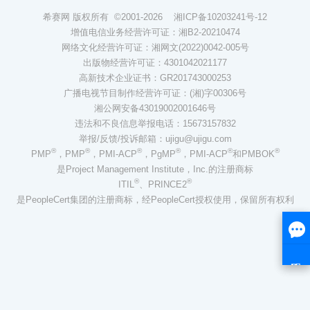
希赛网 版权所有 ©2001-2026
湘ICP备10203241号-12
增值电信业务经营许可证：湘B2-20210474
网络文化经营许可证：湘网文(2022)0042-005号
出版物经营许可证：4301042021177
高新技术企业证书：GR201743000253
广播电视节目制作经营许可证：(湘)字00306号
湘公网安备43019002001646号
违法和不良信息举报电话：15673157832
举报/反馈/投诉邮箱：ujigu@ujigu.com
®
®
®
®
®
®
PMP
，PMP
，PMI-ACP
，PgMP
，PMI-ACP
和PMBOK
是Project Management Institute，Inc.的注册商标
®
®
ITIL
、PRINCE2
是PeopleCert集团的注册商标，经PeopleCert授权使用，保留所有权利