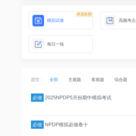
学员专用
模拟试卷
高频考点
每日一练
题型：
全部
主观题
客观题
综合题
必做
2025NPDP5月份期中模拟考试
必做
NPDP模拟必做卷十