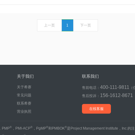
上一页
1
下一页
关于我们
联系我们
400-111-9811
关于希赛
售前电话：
（
156-1612-8671
常见问题
售后投诉：
联系希赛
在线客服
营业执照
®
®
®
®
，PMP
，PMI-ACP
，PgMP
和PMBOK
是Project Management Institute，Inc