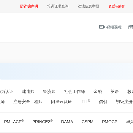
防诈骗声明
培训证书查询
违法信息举报
资质&荣誉
视频课程
华为认证
建造师
经济师
社会工作师
金融
英语
教
®
程师
注册安全工程师
阿里云认证
ITIL
信创
初级注册
®
®
PMI-ACP
PRINCE2
DAMA
CSPM
PMOCP
华