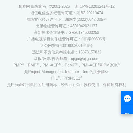
希赛网 版权所有 ©2001-2026
湘ICP备10203241号-12
增值电信业务经营许可证：湘B2-20210474
网络文化经营许可证：湘网文(2022)0042-005号
出版物经营许可证：4301042021177
高新技术企业证书：GR201743000253
广播电视节目制作经营许可证：(湘)字00306号
湘公网安备43019002001646号
违法和不良信息举报电话：15673157832
举报/反馈/投诉邮箱：ujigu@ujigu.com
®
®
®
®
®
®
PMP
，PMP
，PMI-ACP
，PgMP
，PMI-ACP
和PMBOK
是Project Management Institute，Inc.的注册商标
®
®
ITIL
、PRINCE2
是PeopleCert集团的注册商标，经PeopleCert授权使用，保留所有权利