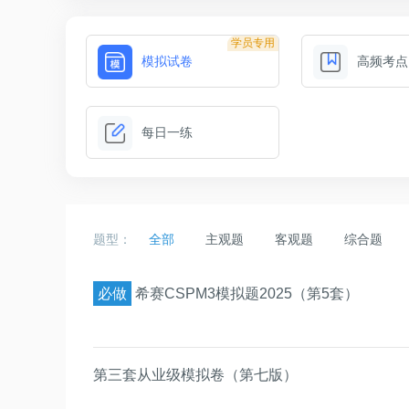
学员专用
模拟试卷
高频考点
每日一练
题型：
全部
主观题
客观题
综合题
必做
希赛CSPM3模拟题2025（第5套）
第三套从业级模拟卷（第七版）