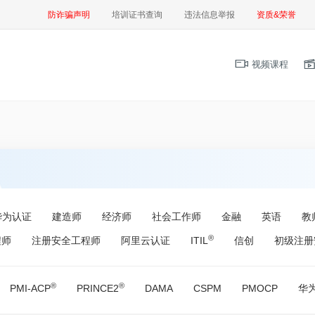
防诈骗声明
培训证书查询
违法信息举报
资质&荣誉
视频课程
华为认证
建造师
经济师
社会工作师
金融
英语
教
®
程师
注册安全工程师
阿里云认证
ITIL
信创
初级注册
®
®
PMI-ACP
PRINCE2
DAMA
CSPM
PMOCP
华