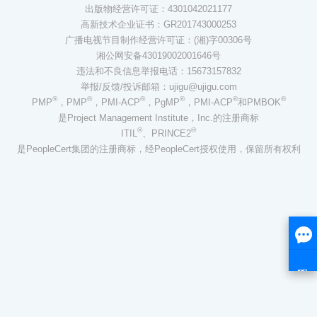
出版物经营许可证：4301042021177
高新技术企业证书：GR201743000253
广播电视节目制作经营许可证：(湘)字00306号
湘公网安备43019002001646号
违法和不良信息举报电话：15673157832
举报/反馈/投诉邮箱：ujigu@ujigu.com
®
®
®
®
®
®
PMP
，PMP
，PMI-ACP
，PgMP
，PMI-ACP
和PMBOK
是Project Management Institute，Inc.的注册商标
®
®
ITIL
、PRINCE2
是PeopleCert集团的注册商标，经PeopleCert授权使用，保留所有权利