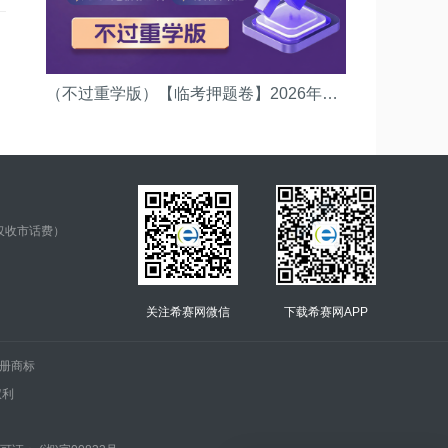
（不过重学版）【临考押题卷】2026年初级银行资格考试(（法律法规）押题卷)
仅收市话费）
关注希赛网微信
下载希赛网APP
.的注册商标
权利