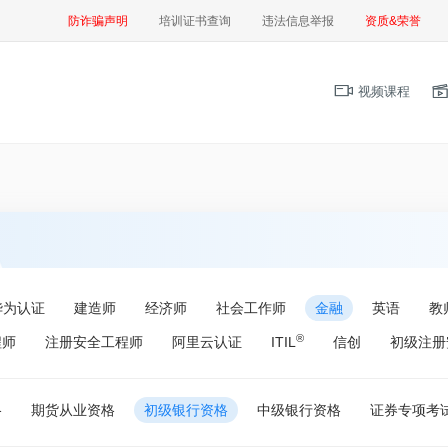
防诈骗声明
培训证书查询
违法信息举报
资质&荣誉
视频课程
华为认证
建造师
经济师
社会工作师
金融
英语
教
®
程师
注册安全工程师
阿里云认证
ITIL
信创
初级注册
格
期货从业资格
初级银行资格
中级银行资格
证券专项考