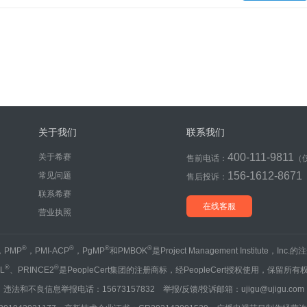
关于我们
联系我们
400-111-9811
关于希赛
售前电话：
（
156-1612-8671
常见问题
售后投诉：
联系希赛
在线客服
营业执照
®
®
®
®
，PMP
，PMI-ACP
，PgMP
和PMBOK
是Project Management Institute，Inc
®
®
IL
、PRINCE2
是PeopleCert集团的注册商标，经PeopleCert授权使用，保留所有
违法和不良信息举报电话：15673157832 举报/反馈/投诉邮箱：ujigu@ujigu.com