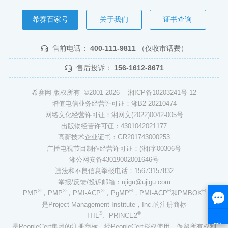
希赛百家号
关于我们
证书查询
售前电话：
400-111-9811
（仅收市话费）
售后投诉：
156-1612-8671
希赛网 版权所有 ©2001-2026
湘ICP备10203241号-12
增值电信业务经营许可证：湘B2-20210474
网络文化经营许可证：湘网文(2022)0042-005号
出版物经营许可证：4301042021177
高新技术企业证书：GR201743000253
广播电视节目制作经营许可证：(湘)字00306号
湘公网安备43019002001646号
违法和不良信息举报电话：15673157832
举报/反馈/投诉邮箱：ujigu@ujigu.com
®
®
®
®
®
®
PMP
，PMP
，PMI-ACP
，PgMP
，PMI-ACP
和PMBOK
是Project Management Institute，Inc.的注册商标
®
®
ITIL
、PRINCE2
是PeopleCert集团的注册商标，经PeopleCert授权使用，保留所有权利