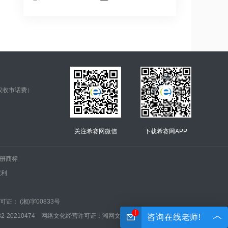
仅收市话费）
关注希赛网微信
下载希赛网APP
.的注册商标
权利
证： (湘)字00833号
!
210474 网络文化经营许可证：湘网文(2022)0042-005号
咨询在线老师!