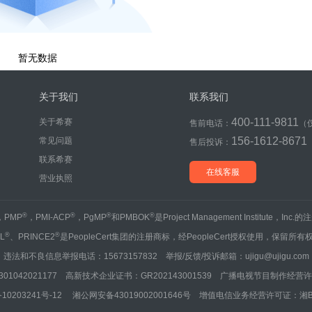
暂无数据
关于我们
联系我们
400-111-9811
关于希赛
售前电话：
（
156-1612-8671
常见问题
售后投诉：
联系希赛
在线客服
营业执照
®
®
®
®
，PMP
，PMI-ACP
，PgMP
和PMBOK
是Project Management Institute，Inc
®
®
IL
、PRINCE2
是PeopleCert集团的注册商标，经PeopleCert授权使用，保留所有
违法和不良信息举报电话：15673157832 举报/反馈/投诉邮箱：ujigu@ujigu.com
1042021177 高新技术企业证书：GR202143001539 广播电视节目制作经营许可
10203241号-12
湘公网安备43019002001646号
增值电信业务经营许可证：湘B2-20