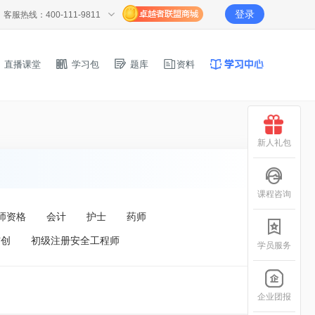
登录
客服热线：400-111-9811
直播课堂
学习包
题库
资料
新人礼包
课程咨询
师资格
会计
护士
药师
信创
初级注册安全工程师
学员服务
企业团报