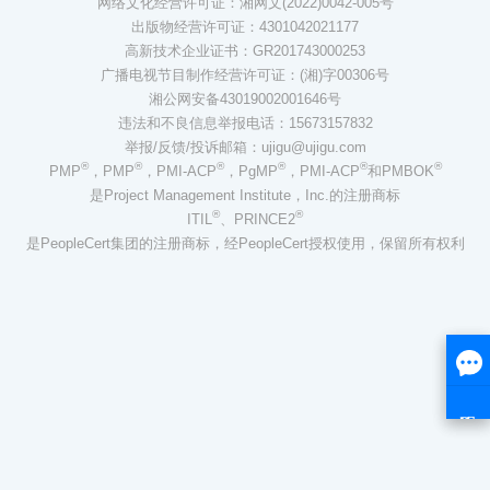
网络文化经营许可证：湘网文(2022)0042-005号
出版物经营许可证：4301042021177
高新技术企业证书：GR201743000253
广播电视节目制作经营许可证：(湘)字00306号
湘公网安备43019002001646号
违法和不良信息举报电话：15673157832
举报/反馈/投诉邮箱：ujigu@ujigu.com
®
®
®
®
®
®
PMP
，PMP
，PMI-ACP
，PgMP
，PMI-ACP
和PMBOK
是Project Management Institute，Inc.的注册商标
®
®
ITIL
、PRINCE2
是PeopleCert集团的注册商标，经PeopleCert授权使用，保留所有权利