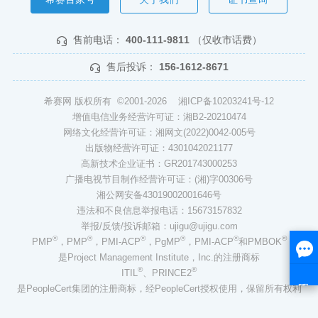
售前电话：
400-111-9811
（仅收市话费）
售后投诉：
156-1612-8671
希赛网 版权所有 ©2001-2026
湘ICP备10203241号-12
增值电信业务经营许可证：湘B2-20210474
网络文化经营许可证：湘网文(2022)0042-005号
出版物经营许可证：4301042021177
高新技术企业证书：GR201743000253
广播电视节目制作经营许可证：(湘)字00306号
湘公网安备43019002001646号
违法和不良信息举报电话：15673157832
举报/反馈/投诉邮箱：ujigu@ujigu.com
®
®
®
®
®
®
PMP
，PMP
，PMI-ACP
，PgMP
，PMI-ACP
和PMBOK
是Project Management Institute，Inc.的注册商标
®
®
ITIL
、PRINCE2
是PeopleCert集团的注册商标，经PeopleCert授权使用，保留所有权利