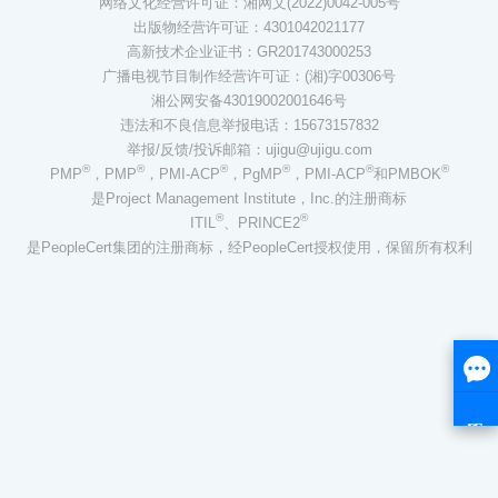
网络文化经营许可证：湘网文(2022)0042-005号
出版物经营许可证：4301042021177
高新技术企业证书：GR201743000253
广播电视节目制作经营许可证：(湘)字00306号
湘公网安备43019002001646号
违法和不良信息举报电话：15673157832
举报/反馈/投诉邮箱：ujigu@ujigu.com
®
®
®
®
®
®
PMP
，PMP
，PMI-ACP
，PgMP
，PMI-ACP
和PMBOK
是Project Management Institute，Inc.的注册商标
®
®
ITIL
、PRINCE2
是PeopleCert集团的注册商标，经PeopleCert授权使用，保留所有权利