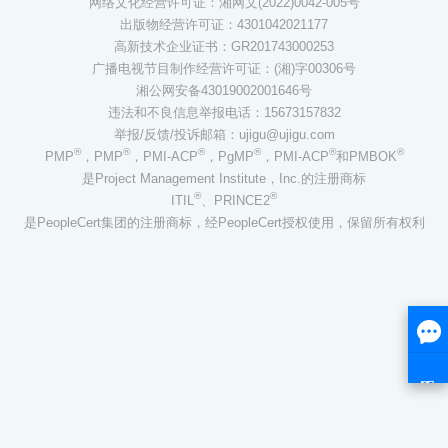
网络文化经营许可证：湘网文(2022)0042-005号
出版物经营许可证：4301042021177
高新技术企业证书：GR201743000253
广播电视节目制作经营许可证：(湘)字00306号
湘公网安备43019002001646号
违法和不良信息举报电话：15673157832
举报/反馈/投诉邮箱：ujigu@ujigu.com
®
®
®
®
®
®
PMP
，PMP
，PMI-ACP
，PgMP
，PMI-ACP
和PMBOK
是Project Management Institute，Inc.的注册商标
®
®
ITIL
、PRINCE2
是PeopleCert集团的注册商标，经PeopleCert授权使用，保留所有权利