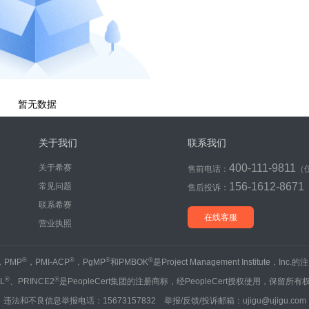
暂无数据
关于我们
联系我们
400-111-9811
关于希赛
售前电话：
（
156-1612-8671
常见问题
售后投诉：
联系希赛
在线客服
营业执照
®
®
®
®
，PMP
，PMI-ACP
，PgMP
和PMBOK
是Project Management Institute，Inc
®
®
IL
、PRINCE2
是PeopleCert集团的注册商标，经PeopleCert授权使用，保留所有
违法和不良信息举报电话：15673157832 举报/反馈/投诉邮箱：ujigu@ujigu.com