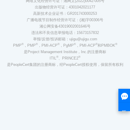
网络文化经营许可证：湘网文(2022)0042-005号
出版物经营许可证：4301042021177
高新技术企业证书：GR201743000253
广播电视节目制作经营许可证：(湘)字00306号
湘公网安备43019002001646号
违法和不良信息举报电话：15673157832
举报/反馈/投诉邮箱：ujigu@ujigu.com
®
®
®
®
®
®
PMP
，PMP
，PMI-ACP
，PgMP
，PMI-ACP
和PMBOK
是Project Management Institute，Inc.的注册商标
®
®
ITIL
、PRINCE2
是PeopleCert集团的注册商标，经PeopleCert授权使用，保留所有权利