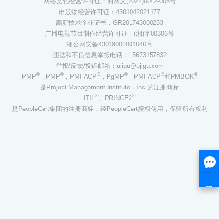
网络文化经营许可证：湘网文(2022)0042-005号
出版物经营许可证：4301042021177
高新技术企业证书：GR201743000253
广播电视节目制作经营许可证：(湘)字00306号
湘公网安备43019002001646号
违法和不良信息举报电话：15673157832
举报/反馈/投诉邮箱：ujigu@ujigu.com
®
®
®
®
®
®
PMP
，PMP
，PMI-ACP
，PgMP
，PMI-ACP
和PMBOK
是Project Management Institute，Inc.的注册商标
®
®
ITIL
、PRINCE2
是PeopleCert集团的注册商标，经PeopleCert授权使用，保留所有权利