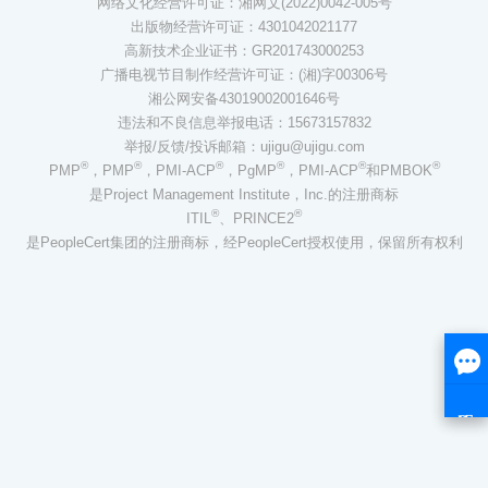
网络文化经营许可证：湘网文(2022)0042-005号
出版物经营许可证：4301042021177
高新技术企业证书：GR201743000253
广播电视节目制作经营许可证：(湘)字00306号
湘公网安备43019002001646号
违法和不良信息举报电话：15673157832
举报/反馈/投诉邮箱：ujigu@ujigu.com
®
®
®
®
®
®
PMP
，PMP
，PMI-ACP
，PgMP
，PMI-ACP
和PMBOK
是Project Management Institute，Inc.的注册商标
®
®
ITIL
、PRINCE2
是PeopleCert集团的注册商标，经PeopleCert授权使用，保留所有权利