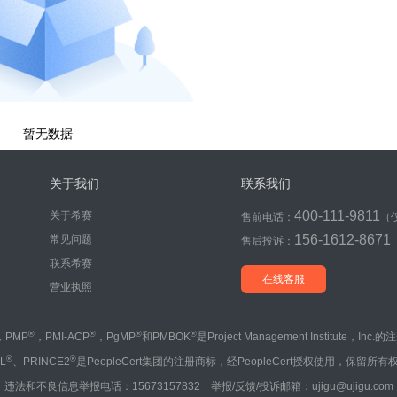
暂无数据
关于我们
联系我们
400-111-9811
关于希赛
售前电话：
（
156-1612-8671
常见问题
售后投诉：
联系希赛
在线客服
营业执照
®
®
®
®
，PMP
，PMI-ACP
，PgMP
和PMBOK
是Project Management Institute，Inc
®
®
IL
、PRINCE2
是PeopleCert集团的注册商标，经PeopleCert授权使用，保留所有
违法和不良信息举报电话：15673157832 举报/反馈/投诉邮箱：ujigu@ujigu.com