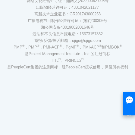
网络文化经营许可证：湘网文(2022)0042-005号
出版物经营许可证：4301042021177
高新技术企业证书：GR201743000253
广播电视节目制作经营许可证：(湘)字00306号
湘公网安备43019002001646号
违法和不良信息举报电话：15673157832
举报/反馈/投诉邮箱：ujigu@ujigu.com
®
®
®
®
®
®
PMP
，PMP
，PMI-ACP
，PgMP
，PMI-ACP
和PMBOK
是Project Management Institute，Inc.的注册商标
®
®
ITIL
、PRINCE2
是PeopleCert集团的注册商标，经PeopleCert授权使用，保留所有权利