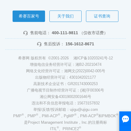
希赛百家号
关于我们
证书查询
售前电话：
400-111-9811
（仅收市话费）
售后投诉：
156-1612-8671
希赛网 版权所有 ©2001-2026
湘ICP备10203241号-12
增值电信业务经营许可证：湘B2-20210474
网络文化经营许可证：湘网文(2022)0042-005号
出版物经营许可证：4301042021177
高新技术企业证书：GR201743000253
广播电视节目制作经营许可证：(湘)字00306号
湘公网安备43019002001646号
违法和不良信息举报电话：15673157832
举报/反馈/投诉邮箱：ujigu@ujigu.com
®
®
®
®
®
®
PMP
，PMP
，PMI-ACP
，PgMP
，PMI-ACP
和PMBOK
是Project Management Institute，Inc.的注册商标
®
®
ITIL
、PRINCE2