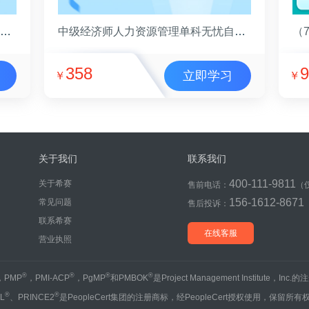
中级经济师人力资源管理全科无忧自学包
中级经济师人力资源管理单科无忧自学包
358
9
立即学习
￥
￥
关于我们
联系我们
400-111-9811
关于希赛
售前电话：
（
156-1612-8671
常见问题
售后投诉：
联系希赛
在线客服
营业执照
®
®
®
®
，PMP
，PMI-ACP
，PgMP
和PMBOK
是Project Management Institute，Inc
®
®
IL
、PRINCE2
是PeopleCert集团的注册商标，经PeopleCert授权使用，保留所有