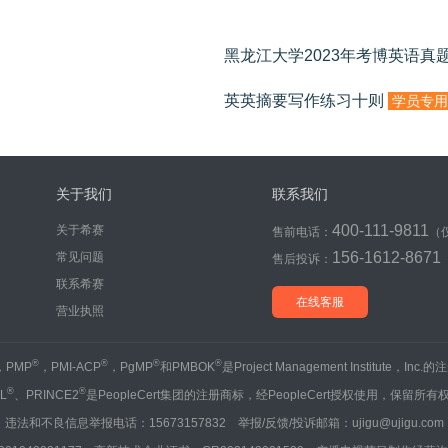
黑龙江大学2023年考博英语真
英英摘要写作练习十则
学员专用
关于我们
联系我们
400-111-9811
关于希赛
售前电话：
（
156-1612-8671
常见问题
售后投诉：
联系希赛
在线客服
营业执照
®
®
®
®
，PMP
，PMI-ACP
，PgMP
和PMBOK
是Project Management Institute，Inc
®
®
IL
、PRINCE2
是PeopleCert集团的注册商标，经PeopleCert授权使用，保留所有
违法和不良信息举报电话：15673157832 举报/反馈/投诉邮箱：ujigu@ujigu.com