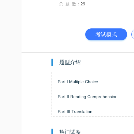
总 题 数：
29
考试模式
题型介绍
Part I Multiple Choice
Part II Reading Comprehension
Part III Translation
Part IV Writing
热门试卷