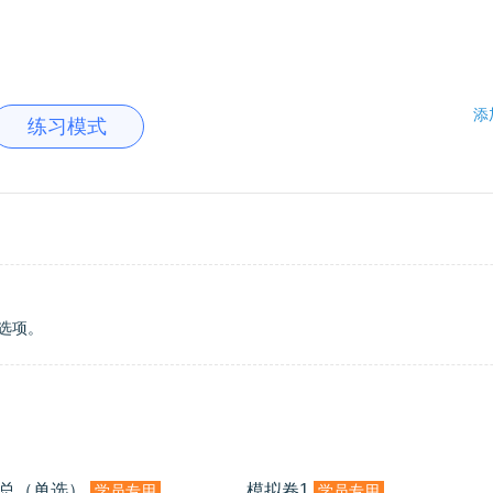
添
练习模式
选项。
汇总（单选）
模拟卷1
学员专用
学员专用