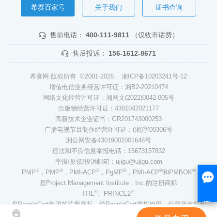
希赛百家号
关于我们
证书查询
售前电话：
400-111-9811
（仅收市话费）
售后投诉：
156-1612-8671
希赛网 版权所有 ©2001-2026
湘ICP备10203241号-12
增值电信业务经营许可证：湘B2-20210474
网络文化经营许可证：湘网文(2022)0042-005号
出版物经营许可证：4301042021177
高新技术企业证书：GR201743000253
广播电视节目制作经营许可证：(湘)字00306号
湘公网安备43019002001646号
违法和不良信息举报电话：15673157832
举报/反馈/投诉邮箱：ujigu@ujigu.com
®
®
®
®
®
®
PMP
，PMP
，PMI-ACP
，PgMP
，PMI-ACP
和PMBOK
是Project Management Institute，Inc.的注册商标
®
®
ITIL
、PRINCE2
是PeopleCert集团的注册商标，经PeopleCert授权使用，保留所有权利