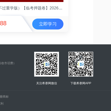
（不过重学版）【临考押题卷】2026年基金从业资格考试(（法律法规）押题卷)
88
立即学习
仅收市话费）
关注希赛网微信
下载希赛网APP
.的注册商标
权利