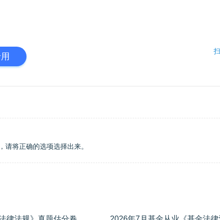
扫
专用
，请将正确的选项选择出来。
2026年5月基金从业 《基金基础知识与法律法规》真题估分卷（考后更新）
学员专用