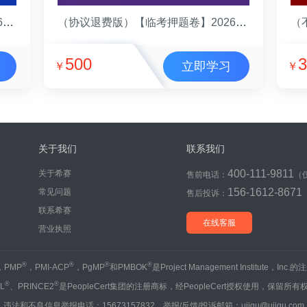
（协议退费版）【押题协议班】2026年基金从业资格考试(（法律法规）押题协议班)
（协议退费版）【临考押题卷】2026年基金从业资格考试(（法律法规）押题卷)
500
3
立即学习
￥
￥
关于我们
联系我们
400-111-9811
关于希赛
售前电话：
（
156-1612-8671
常见问题
售后投诉：
联系希赛
在线客服
营业执照
®
®
®
®
，PMP
，PMI-ACP
，PgMP
和PMBOK
是Project Management Institute，Inc
®
®
IL
、PRINCE2
是PeopleCert集团的注册商标，经PeopleCert授权使用，保留所有
违法和不良信息举报电话：15673157832 举报/反馈/投诉邮箱：ujigu@ujigu.com