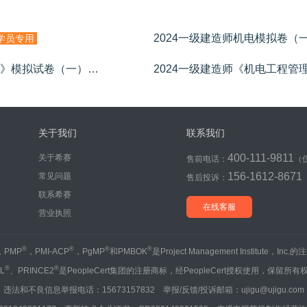
2024一级建造师机电模拟卷（一
学员专用
2024一级建造师《机电工程管理与实务》模拟试卷（一）
学员专用
关于我们
联系我们
400-111-9811
关于希赛
售前电话：
（
156-1612-8671
常见问题
售后投诉：
联系希赛
在线客服
营业执照
®
®
®
®
，PMP
，PMI-ACP
，PgMP
和PMBOK
是Project Management Institute，Inc
®
®
IL
、PRINCE2
是PeopleCert集团的注册商标，经PeopleCert授权使用，保留所有
违法和不良信息举报电话：15673157832 举报/反馈/投诉邮箱：ujigu@ujigu.com