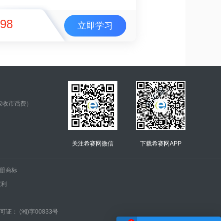
98
立即学习
仅收市话费）
关注希赛网微信
下载希赛网APP
.的注册商标
权利
证： (湘)字00833号