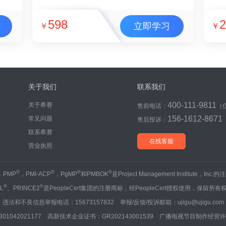
598
2
立即学习
￥
￥
关于我们
联系我们
400-111-9811
关于希赛
售前电话：
（
156-1612-8671
常见问题
售后投诉：
联系希赛
在线客服
营业执照
®
®
®
®
，PMP
，PMI-ACP
，PgMP
和PMBOK
是Project Management Institute，Inc
®
®
IL
、PRINCE2
是PeopleCert集团的注册商标，经PeopleCert授权使用，保留所有
违法和不良信息举报电话：15673157832 举报/反馈/投诉邮箱：ujigu@ujigu.com
1042021177 高新技术企业证书：GR202143001539 广播电视节目制作经营许可