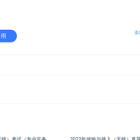
添
专用
2021年中级通信工程师（传输与接入-无线）考试（专业实务，解析+答案）
2022年传输与接入（无线）真