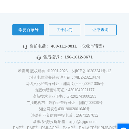
希赛百家号
关于我们
证书查询
售前电话：
400-111-9811
（仅收市话费）
售后投诉：
156-1612-8671
希赛网 版权所有 ©2001-2026
湘ICP备10203241号-12
增值电信业务经营许可证：湘B2-20210474
网络文化经营许可证：湘网文(2022)0042-005号
出版物经营许可证：4301042021177
高新技术企业证书：GR201743000253
广播电视节目制作经营许可证：(湘)字00306号
湘公网安备43019002001646号
违法和不良信息举报电话：15673157832
举报/反馈/投诉邮箱：ujigu@ujigu.com
®
®
®
®
®
®
PMP
，PMP
，PMI-ACP
，PgMP
，PMI-ACP
和PMBOK