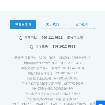
希赛百家号
关于我们
证书查询
售前电话：
400-111-9811
（仅收市话费）
售后投诉：
156-1612-8671
希赛网 版权所有 ©2001-2026
湘ICP备10203241号-12
增值电信业务经营许可证：湘B2-20210474
网络文化经营许可证：湘网文(2022)0042-005号
出版物经营许可证：4301042021177
高新技术企业证书：GR201743000253
广播电视节目制作经营许可证：(湘)字00306号
湘公网安备43019002001646号
违法和不良信息举报电话：15673157832
举报/反馈/投诉邮箱：ujigu@ujigu.com
®
®
®
®
®
®
PMP
，PMP
，PMI-ACP
，PgMP
，PMI-ACP
和PMBOK