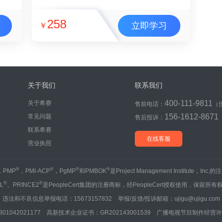
258
立即学习
￥
关于我们
联系我们
400-111-9811
关于希赛
售前电话：
（
156-1612-8671
常见问题
售后投诉：
联系希赛
在线客服
营业执照
®
®
®
®
，PMP
，PMI-ACP
，PgMP
和PMBOK
是Project Management Institute，Inc
®
®
IL
、PRINCE2
是PeopleCert集团的注册商标，经PeopleCert授权使用，保留所有
违法和不良信息举报电话：15673157832 举报/反馈/投诉邮箱：ujigu@ujigu.com
1042021177 高新技术企业证书：GR202143001539 广播电视节目制作经营许可