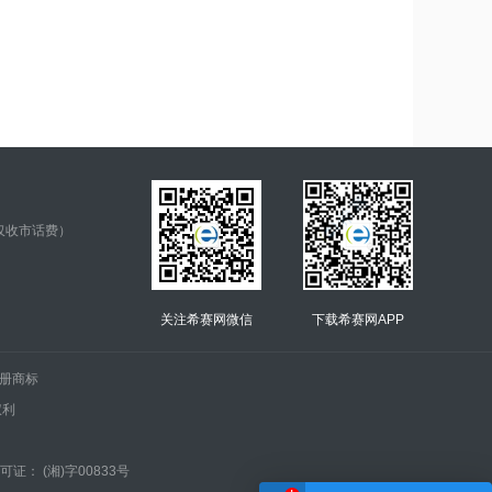
仅收市话费）
关注希赛网微信
下载希赛网APP
.的注册商标
权利
证： (湘)字00833号