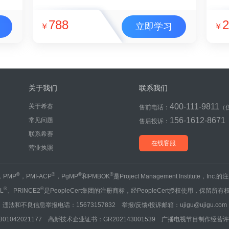
788
2
立即学习
￥
￥
关于我们
联系我们
400-111-9811
关于希赛
售前电话：
（
156-1612-8671
常见问题
售后投诉：
联系希赛
在线客服
营业执照
®
®
®
®
，PMP
，PMI-ACP
，PgMP
和PMBOK
是Project Management Institute，Inc
®
®
IL
、PRINCE2
是PeopleCert集团的注册商标，经PeopleCert授权使用，保留所有
违法和不良信息举报电话：15673157832 举报/反馈/投诉邮箱：ujigu@ujigu.com
1042021177 高新技术企业证书：GR202143001539 广播电视节目制作经营许可