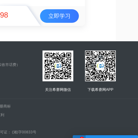
98
立即学习
仅收市话费）
关注希赛网微信
下载希赛网APP
.的注册商标
权利
证： (湘)字00833号