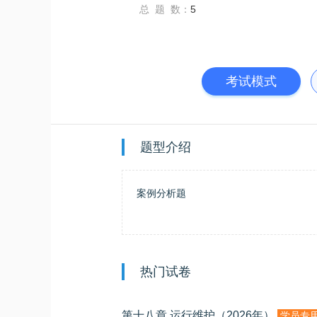
总 题 数：
5
考试模式
题型介绍
案例分析题
热门试卷
第十八章 运行维护（2026年）
学员专