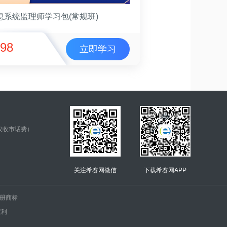
息系统监理师学习包(常规班)
98
立即学习
仅收市话费）
关注希赛网微信
下载希赛网APP
.的注册商标
权利