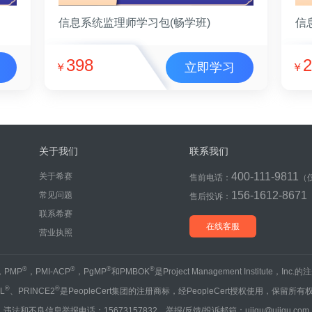
信息系统监理师学习包(畅学班)
信
398
2
立即学习
￥
￥
关于我们
联系我们
400-111-9811
关于希赛
售前电话：
（
156-1612-8671
常见问题
售后投诉：
联系希赛
在线客服
营业执照
®
®
®
®
，PMP
，PMI-ACP
，PgMP
和PMBOK
是Project Management Institute，Inc
®
®
IL
、PRINCE2
是PeopleCert集团的注册商标，经PeopleCert授权使用，保留所有
违法和不良信息举报电话：15673157832 举报/反馈/投诉邮箱：ujigu@ujigu.com