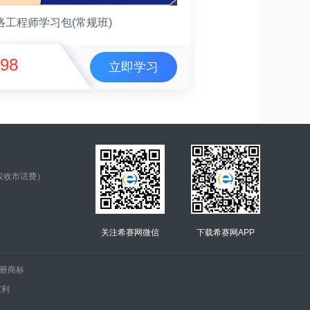
络工程师学习包(常规班)
98
立即学习
仅收市话费）
关注希赛网微信
下载希赛网APP
.的注册商标
权利