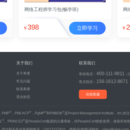
网络工程师学习包(畅学班)
网
398
2
立即学习
￥
￥
关于我们
联系我们
400-111-9811
关于希赛
售前电话：
（
156-1612-8671
常见问题
售后投诉：
联系希赛
在线客服
营业执照
®
®
®
®
，PMP
，PMI-ACP
，PgMP
和PMBOK
是Project Management Institute，Inc
®
®
IL
、PRINCE2
是PeopleCert集团的注册商标，经PeopleCert授权使用，保留所有
违法和不良信息举报电话：15673157832 举报/反馈/投诉邮箱：ujigu@ujigu.com