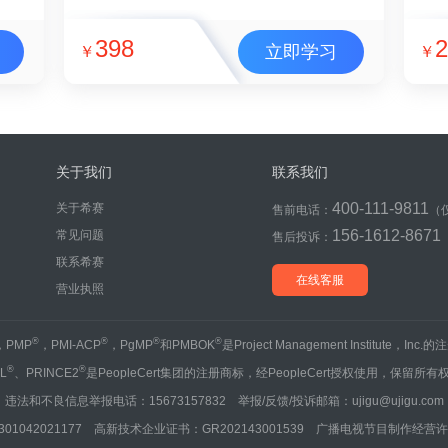
398
2
立即学习
￥
￥
关于我们
联系我们
400-111-9811
关于希赛
售前电话：
（
156-1612-8671
常见问题
售后投诉：
联系希赛
在线客服
营业执照
®
®
®
®
，PMP
，PMI-ACP
，PgMP
和PMBOK
是Project Management Institute，Inc
®
®
IL
、PRINCE2
是PeopleCert集团的注册商标，经PeopleCert授权使用，保留所有
违法和不良信息举报电话：15673157832 举报/反馈/投诉邮箱：ujigu@ujigu.com
1042021177 高新技术企业证书：GR202143001539 广播电视节目制作经营许可