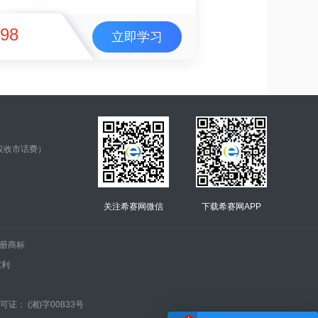
98
立即学习
仅收市话费）
关注希赛网微信
下载希赛网APP
.的注册商标
权利
证： (湘)字00833号