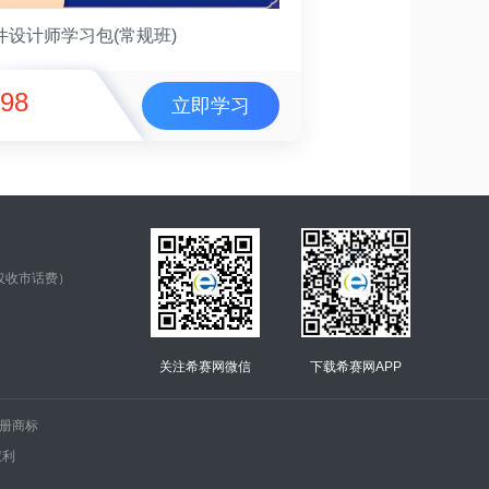
件设计师学习包(常规班)
98
立即学习
仅收市话费）
关注希赛网微信
下载希赛网APP
.的注册商标
权利