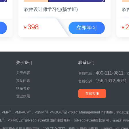
软件设计师学习包(畅学班)
软
398
2
立即学习
￥
￥
关于我们
联系我们
400-111-9811
关于希赛
售前电话：
（
156-1612-8671
常见问题
售后投诉：
联系希赛
在线客服
营业执照
®
®
®
®
，PMP
，PMI-ACP
，PgMP
和PMBOK
是Project Management Institute，Inc
®
®
IL
、PRINCE2
是PeopleCert集团的注册商标，经PeopleCert授权使用，保留所有
违法和不良信息举报电话：15673157832 举报/反馈/投诉邮箱：ujigu@ujigu.com