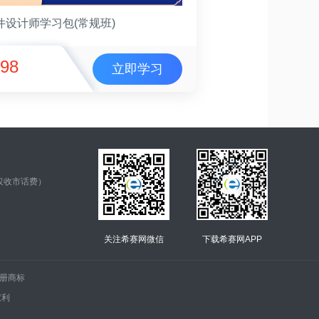
件设计师学习包(常规班)
98
立即学习
仅收市话费）
关注希赛网微信
下载希赛网APP
.的注册商标
权利