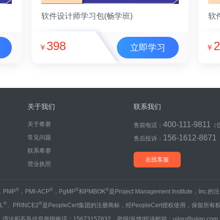
软件设计师学习包(畅学班)
软
398
2
立即学习
￥
￥
关于我们
联系我们
400-111-9811
关于希赛
售前电话：
（
156-1612-8671
常见问题
售后投诉：
联系希赛
在线客服
营业执照
®
®
®
®
，PMP
，PMI-ACP
，PgMP
和PMBOK
是Project Management Institute，Inc
®
®
IL
、PRINCE2
是PeopleCert集团的注册商标，经PeopleCert授权使用，保留所有
违法和不良信息举报电话：15673157832 举报/反馈/投诉邮箱：ujigu@ujigu.com