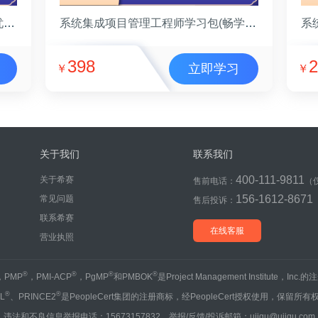
系统集成项目管理工程师学习包(无忧班)
系统集成项目管理工程师学习包(畅学班)
398
2
立即学习
￥
￥
关于我们
联系我们
400-111-9811
关于希赛
售前电话：
（
156-1612-8671
常见问题
售后投诉：
联系希赛
在线客服
营业执照
®
®
®
®
，PMP
，PMI-ACP
，PgMP
和PMBOK
是Project Management Institute，Inc
®
®
IL
、PRINCE2
是PeopleCert集团的注册商标，经PeopleCert授权使用，保留所有
违法和不良信息举报电话：15673157832 举报/反馈/投诉邮箱：ujigu@ujigu.com