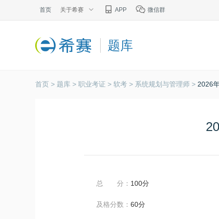
首页
关于希赛
APP
微信群
题库
首页 >
题库 >
职业考证 >
软考 >
系统规划与管理师 >
202
2
总 分：
100分
及格分数：
60分