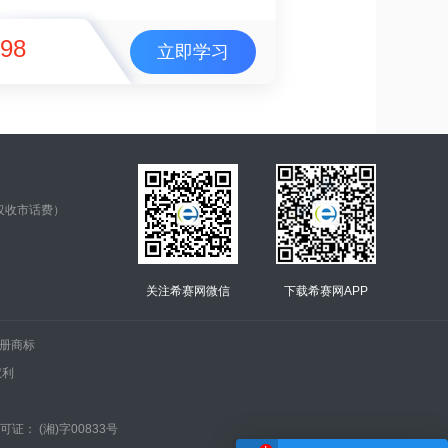
98
立即学习
仅收市话费）
关注希赛网微信
下载希赛网APP
.的注册商标
权利
证： (湘)字00833号