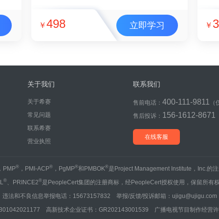
498
3
立即学习
￥
￥
关于我们
联系我们
400-111-9811
关于希赛
售前电话：
（
156-1612-8671
常见问题
售后投诉：
联系希赛
在线客服
营业执照
®
®
®
®
，PMP
，PMI-ACP
，PgMP
和PMBOK
是Project Management Institute，Inc
®
®
IL
、PRINCE2
是PeopleCert集团的注册商标，经PeopleCert授权使用，保留所有
违法和不良信息举报电话：15673157832 举报/反馈/投诉邮箱：ujigu@ujigu.com
1042021177 高新技术企业证书：GR202143001539 广播电视节目制作经营许可