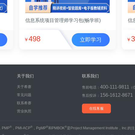
信息系统项目管理师学习包(畅学班)
信
498
3
立即学习
￥
￥
关于我们
联系我们
400-111-9811
关于希赛
售前电话：
（
156-1612-8671
常见问题
售后投诉：
联系希赛
在线客服
营业执照
®
®
®
®
，PMP
，PMI-ACP
，PgMP
和PMBOK
是Project Management Institute，Inc