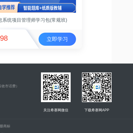
息系统项目管理师学习包(常规班)
98
立即学习
仅收市话费）
关注希赛网微信
下载希赛网APP
.的注册商标