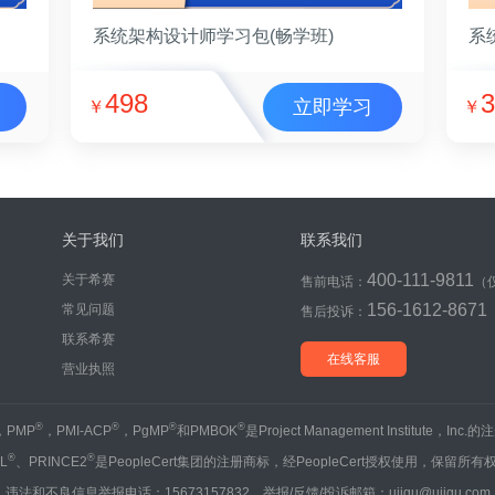
系统架构设计师学习包(畅学班)
系
498
3
立即学习
￥
￥
关于我们
联系我们
400-111-9811
关于希赛
售前电话：
（
156-1612-8671
常见问题
售后投诉：
联系希赛
在线客服
营业执照
®
®
®
®
，PMP
，PMI-ACP
，PgMP
和PMBOK
是Project Management Institute，Inc
®
®
IL
、PRINCE2
是PeopleCert集团的注册商标，经PeopleCert授权使用，保留所有
违法和不良信息举报电话：15673157832 举报/反馈/投诉邮箱：ujigu@ujigu.com