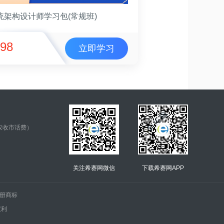
统架构设计师学习包(常规班)
98
立即学习
仅收市话费）
关注希赛网微信
下载希赛网APP
.的注册商标
权利