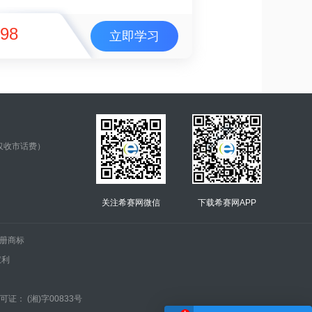
98
立即学习
仅收市话费）
关注希赛网微信
下载希赛网APP
.的注册商标
权利
证： (湘)字00833号