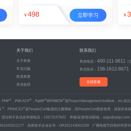
498
3
立即学习
￥
￥
关于我们
联系我们
400-111-9811
关于希赛
售前电话：
（
156-1612-8671
常见问题
售后投诉：
联系希赛
在线客服
营业执照
®
®
®
®
，PMP
，PMI-ACP
，PgMP
和PMBOK
是Project Management Institute，Inc
®
®
IL
、PRINCE2
是PeopleCert集团的注册商标，经PeopleCert授权使用，保留所有
违法和不良信息举报电话：15673157832 举报/反馈/投诉邮箱：ujigu@ujigu.com
1042021177 高新技术企业证书：GR202143001539 广播电视节目制作经营许可