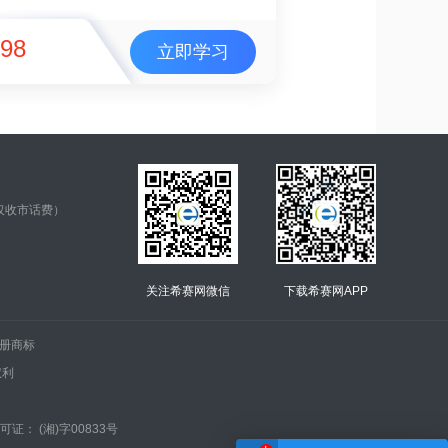
98
立即学习
仅收市话费）
关注希赛网微信
下载希赛网APP
.的注册商标
权利
证： (湘)字00833号