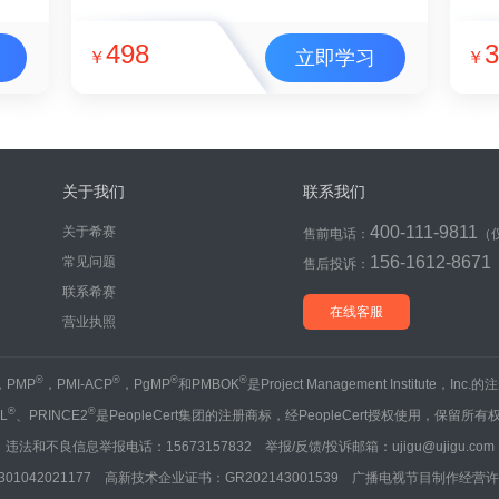
498
3
立即学习
￥
￥
关于我们
联系我们
400-111-9811
关于希赛
售前电话：
（
156-1612-8671
常见问题
售后投诉：
联系希赛
在线客服
营业执照
®
®
®
®
，PMP
，PMI-ACP
，PgMP
和PMBOK
是Project Management Institute，Inc
®
®
IL
、PRINCE2
是PeopleCert集团的注册商标，经PeopleCert授权使用，保留所有
违法和不良信息举报电话：15673157832 举报/反馈/投诉邮箱：ujigu@ujigu.com
1042021177 高新技术企业证书：GR202143001539 广播电视节目制作经营许可