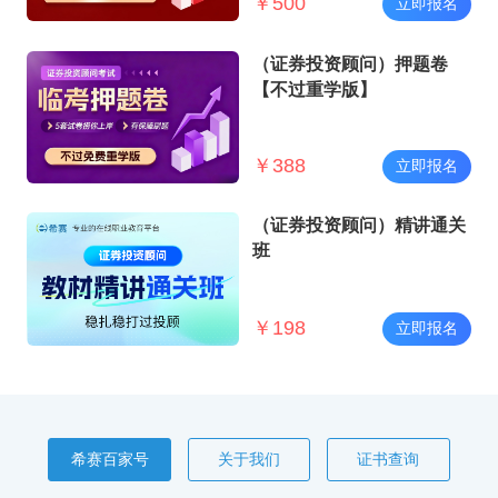
￥
500
立即报名
（证券投资顾问）押题卷
【不过重学版】
￥
388
立即报名
（证券投资顾问）精讲通关
班
￥
198
立即报名
希赛百家号
关于我们
证书查询