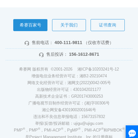
希赛百家号
关于我们
证书查询
售前电话：
400-111-9811
（仅收市话费）
售后投诉：
156-1612-8671
希赛网 版权所有 ©2001-2026
湘ICP备10203241号-12
增值电信业务经营许可证：湘B2-20210474
网络文化经营许可证：湘网文(2022)0042-005号
出版物经营许可证：4301042021177
高新技术企业证书：GR201743000253
广播电视节目制作经营许可证：(湘)字00306号
湘公网安备43019002001646号
违法和不良信息举报电话：15673157832
举报/反馈/投诉邮箱：ujigu@ujigu.com
®
®
®
®
®
®
PMP
，PMP
，PMI-ACP
，PgMP
，PMI-ACP
和PMBOK
是Project Management Institute，Inc.的注册商标