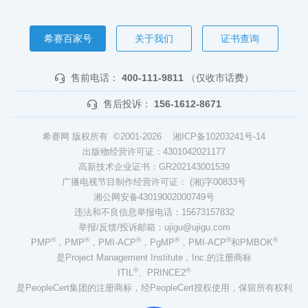
希赛百家号
关于我们
证书查询
售前电话：
400-111-9811
（仅收市话费）
售后投诉：
156-1612-8671
希赛网 版权所有 ©2001-2026
湘ICP备10203241号-14
出版物经营许可证：4301042021177
高新技术企业证书：GR202143001539
广播电视节目制作经营许可证： (湘)字00833号
湘公网安备43019002000749号
违法和不良信息举报电话：15673157832
举报/反馈/投诉邮箱：ujigu@ujigu.com
®
®
®
®
®
®
PMP
，PMP
，PMI-ACP
，PgMP
，PMI-ACP
和PMBOK
是Project Management Institute，Inc.的注册商标
®
®
ITIL
、PRINCE2
是PeopleCert集团的注册商标，经PeopleCert授权使用，保留所有权利