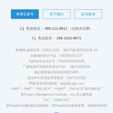
希赛百家号
关于我们
证书查询
售前电话：
400-111-9811
（仅收市话费）
售后投诉：
156-1612-8671
希赛网 版权所有 ©2001-2026
湘ICP备10203241号-14
出版物经营许可证：4301042021177
高新技术企业证书：GR202143001539
广播电视节目制作经营许可证： (湘)字00833号
湘公网安备43019002000749号
违法和不良信息举报电话：15673157832
举报/反馈/投诉邮箱：ujigu@ujigu.com
®
®
®
®
®
®
PMP
，PMP
，PMI-ACP
，PgMP
，PMI-ACP
和PMBOK
是Project Management Institute，Inc.的注册商标
®
®
ITIL
、PRINCE2
是PeopleCert集团的注册商标，经PeopleCert授权使用，保留所有权利