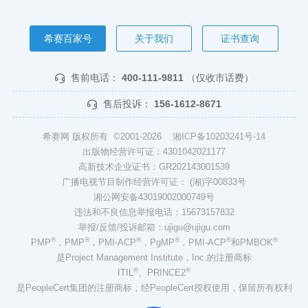
希赛百家号
关于我们
证书查询
售前电话：
400-111-9811
（仅收市话费）
售后投诉：
156-1612-8671
希赛网 版权所有 ©2001-2026
湘ICP备10203241号-14
出版物经营许可证：4301042021177
高新技术企业证书：GR202143001539
广播电视节目制作经营许可证： (湘)字00833号
湘公网安备43019002000749号
违法和不良信息举报电话：15673157832
举报/反馈/投诉邮箱：ujigu@ujigu.com
®
®
®
®
®
®
PMP
，PMP
，PMI-ACP
，PgMP
，PMI-ACP
和PMBOK
是Project Management Institute，Inc.的注册商标
®
®
ITIL
、PRINCE2
是PeopleCert集团的注册商标，经PeopleCert授权使用，保留所有权利