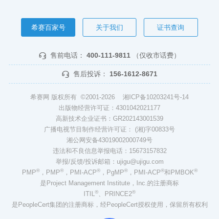
希赛百家号
关于我们
证书查询
售前电话：
400-111-9811
（仅收市话费）
售后投诉：
156-1612-8671
希赛网 版权所有 ©2001-2026
湘ICP备10203241号-14
出版物经营许可证：4301042021177
高新技术企业证书：GR202143001539
广播电视节目制作经营许可证： (湘)字00833号
湘公网安备43019002000749号
违法和不良信息举报电话：15673157832
举报/反馈/投诉邮箱：ujigu@ujigu.com
®
®
®
®
®
®
PMP
，PMP
，PMI-ACP
，PgMP
，PMI-ACP
和PMBOK
是Project Management Institute，Inc.的注册商标
®
®
ITIL
、PRINCE2
是PeopleCert集团的注册商标，经PeopleCert授权使用，保留所有权利