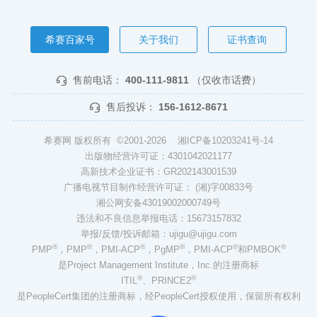
希赛百家号
关于我们
证书查询
售前电话：
400-111-9811
（仅收市话费）
售后投诉：
156-1612-8671
希赛网 版权所有 ©2001-2026
湘ICP备10203241号-14
出版物经营许可证：4301042021177
高新技术企业证书：GR202143001539
广播电视节目制作经营许可证： (湘)字00833号
湘公网安备43019002000749号
违法和不良信息举报电话：15673157832
举报/反馈/投诉邮箱：ujigu@ujigu.com
®
®
®
®
®
®
PMP
，PMP
，PMI-ACP
，PgMP
，PMI-ACP
和PMBOK
是Project Management Institute，Inc.的注册商标
®
®
ITIL
、PRINCE2
是PeopleCert集团的注册商标，经PeopleCert授权使用，保留所有权利